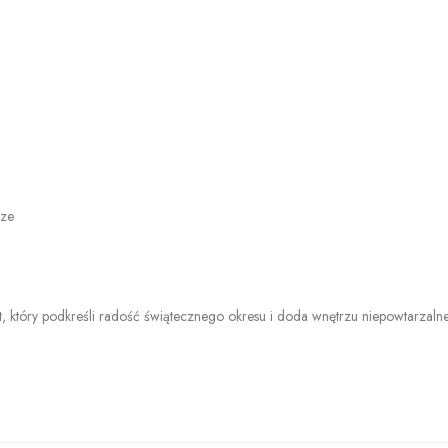
rze
t, który podkreśli radość świątecznego okresu i doda wnętrzu niepowtarza