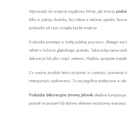
Wprowadź do wnętrza wyjątkowy klimat, jaki tworzy
podus
tylko w pokoju dziecka, lecz także w salonie, sypialni, bi
poduszka od razu ociepla każde wnętrze.
Poduszka powstaje w małej polskiej pracowni, dlatego wyró
velvet w kolorze głębokiego granatu. Takie połączenie nad
dekoracja lub jako część zestawu. Miękkie, sprężyste wype
Co ważne, produkt łatwo utrzymać w czystości, ponieważ 
intensywnym użytkowaniu. To szczególnie praktyczne w okresi
Poduszka dekoracyjna zimowy Jelonek
idealnie komponuje 
pomysł na prezent lub stylowy element sezonowej aranżacji.