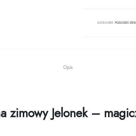
zimowy
Jelonek
KATEGORIE:
PODUSZKI DEK
Opis
a zimowy Jelonek – magicz