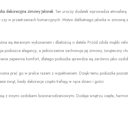
zka dekoracyjna zimowy Jelonek
. Ten uroczy dodatek wprowadza atmosferę z
urze czy w przestrzeniach komercyjnych. Motyw delikatnego jelonka w zimowej 
żnia się starannym wykonaniem i dbałością o detale. Przód zdobi miękki velv
aje poduszce elegancji, a jednocześnie zachowuje jej zimowy, świąteczny cha
łnienie zapewnia komfort, dlatego poduszka sprawdza się zarówno jako ozdoba
można prać go w pralce razem z wypełnieniem. Dzięki temu poduszka pozosta
e świąt, kiedy dekoracje często trafiają w ręce dzieci i gości.
się z innymi ozdobami bożonarodzeniowymi. Dodaje wnętrzu ciepła, harmonii