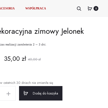
Product
NARZUTA
NARZUTA
Szukaj
0
AKCESORIA
WSPÓŁPRACA
Z
NA
navigat
GUMKĄ
GUMKĘ
–
–
koracyjna zimowy Jelonek
VELVET
VELVET
PIKOWANY
PIKOWANY
–
–
zas realizacji zamówienia 2 – 3 dni.
GRANATOWY
BŁĘKITNY
na
Pierwotna
35,00
zł
40,00
zł
na
cena
i:
wynosiła:
w ostatnich 30 dniach nie zmieniła się
Dodaj do koszyka
ł.
40,00 zł.
na