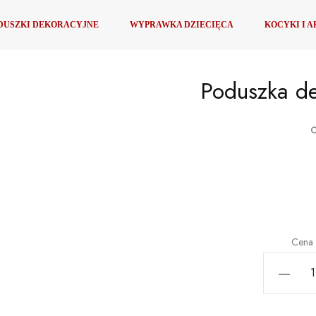
oduszka dekoracyjna zimowy Jelonek
DUSZKI DEKORACYJNE
WYPRAWKA DZIECIĘCA
KOCYKI I 
Poduszka de
C
Aktual
ce
wynos
Cena 
ilość
35,00 z
Poduszka
dekoracyj