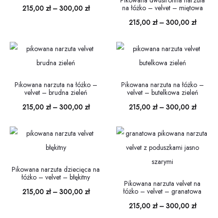
Pikowana dwustronna narzuta
Zakres
na łóżko – velvet – miętowa
215,00
zł
–
300,00
zł
300,00 zł
300,00
Zakres
cen:
215,00
zł
–
300,00
zł
cen:
od
od
215,00 zł
215,00 
do
do
300,00 zł
Pikowana narzuta na łóżko –
Pikowana narzuta na łóżko –
velvet – brudna zieleń
velvet – butelkowa zieleń
300,00
Zakres
Zakres
215,00
zł
–
300,00
zł
215,00
zł
–
300,00
zł
cen:
cen:
od
od
215,00 zł
215,00 
do
do
Pikowana narzuta dziecięca na
łóżko – velvet – błękitny
300,00 zł
300,00
Pikowana narzuta velvet na
Zakres
łóżko – velvet – granatowa
215,00
zł
–
300,00
zł
Zakres
cen:
215,00
zł
–
300,00
zł