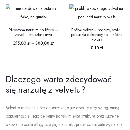
cen:
od
od
215,00 zł
215,00 
do
do
300,00 zł
Pikowana narzuta na łóżko –
Próbki velvet – narzuty, wałki i
velvet – musztardowa
poduszki dekoracyjne – różne
300,00
kolory
Zakres
215,00
zł
–
300,00
zł
0,10
zł
cen:
od
215,00 zł
Dlaczego warto zdecydować
do
się narzutę z velvetu?
300,00 zł
Velvet
to materiał, który od dłuższego już czasu cieszy się ogromną
popularnością. Jego delikatny połysk, miękka struktura oraz subtelne
pikowanie podkreślają estetykę materiału, przez co
narzuta
wykonana