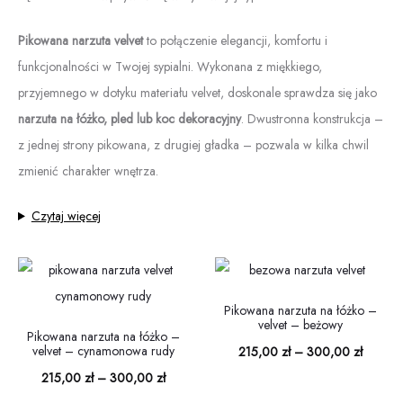
Pikowana narzuta velvet
to połączenie elegancji, komfortu i
funkcjonalności w Twojej sypialni. Wykonana z miękkiego,
przyjemnego w dotyku materiału velvet, doskonale sprawdza się jako
narzuta na łóżko, pled lub koc dekoracyjny
. Dwustronna konstrukcja –
z jednej strony pikowana, z drugiej gładka – pozwala w kilka chwil
zmienić charakter wnętrza.
Czytaj więcej
Pikowana narzuta na łóżko –
velvet – beżowy
Pikowana narzuta na łóżko –
velvet – cynamonowa rudy
Zakres
215,00
zł
–
300,00
zł
Zakres
215,00
zł
–
300,00
zł
cen: