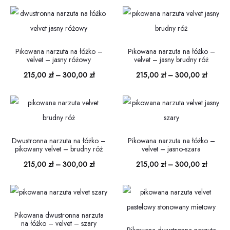
cen:
od
od
215,00 
215,00 zł
do
do
300,00
Pikowana narzuta na łóżko –
Pikowana narzuta na łóżko –
velvet – jasny różowy
velvet – jasny brudny róż
300,00 zł
Zakres
Zakres
215,00
zł
–
300,00
zł
215,00
zł
–
300,00
zł
cen:
cen:
od
od
215,00 zł
215,00 
do
do
Dwustronna narzuta na łóżko –
Pikowana narzuta na łóżko –
pikowany velvet – brudny róż
velvet – jasno-szara
300,00 zł
300,00
Zakres
Zakres
215,00
zł
–
300,00
zł
215,00
zł
–
300,00
zł
cen:
cen:
od
od
215,00 zł
215,00 
Pikowana dwustronna narzuta
na łóżko – velvet – szary
do
do