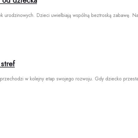
 od dziecka
ek urodzinowych. Dzieci uwielbiają wspólną beztroską zabawę. Na
stref
rzechodzi w kolejny etap swojego rozwoju. Gdy dziecko przestaj