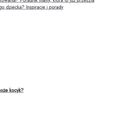
kowania? Poradnik mamy, która to już przeszła
o dziecka? Inspiracje i porady
może kocyk?