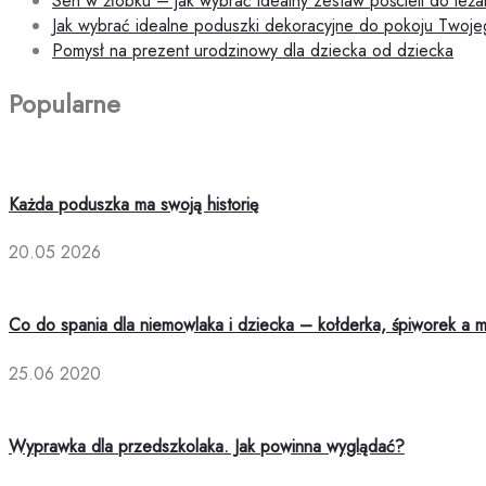
Sen w żłobku – jak wybrać idealny zestaw pościeli do leża
Jak wybrać idealne poduszki dekoracyjne do pokoju Twojeg
Pomysł na prezent urodzinowy dla dziecka od dziecka
Popularne
Każda poduszka ma swoją historię
20.05 2026
Co do spania dla niemowlaka i dziecka – kołderka, śpiworek a 
25.06 2020
Wyprawka dla przedszkolaka. Jak powinna wyglądać?