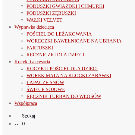
PODUSZKI GWIAZDKI I CHMURKI
PODUSZKI ZĘBUSZKI
WAŁKI VELVET
Wyprawka dziecięca
POŚCIEL DO LEŻAKOWANIA
WORECZKI BAWEŁNIOANE NA UBRANIA
FARTUSZKI
RĘCZNICZKI DLA DZIECI
Kocyki i akcesoria
KOCYKI I POŚCIEL DLA DZIECI
WOREK MATA NA KLOCKI ZABAWKI
ŁAPACZE SNÓW
ŚWIECE SOJOWE
RĘCZNIK TURBAN DO WŁOSÓW
Współpraca
Szukaj
0