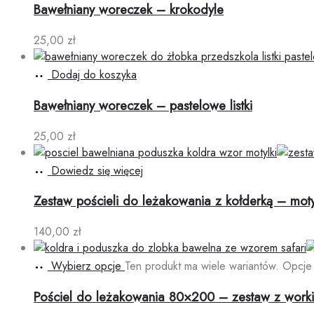
Bawełniany woreczek – krokodyle
25,00
zł
Dodaj do koszyka
Bawełniany woreczek – pastelowe listki
25,00
zł
Dowiedz się więcej
Zestaw pościeli do leżakowania z kołderką – moty
140,00
zł
Wybierz opcje
Ten produkt ma wiele wariantów. Opcje
Pościel do leżakowania 80×200 – zestaw z work