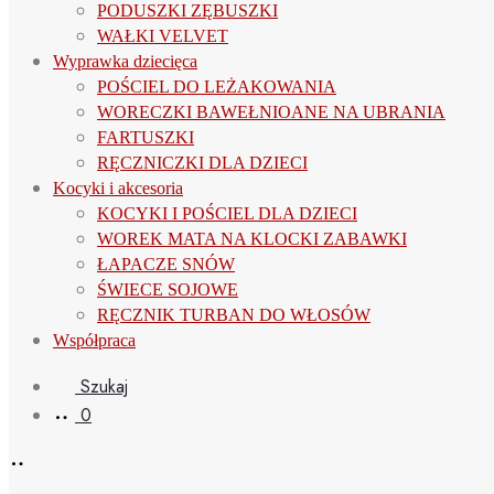
PODUSZKI ZĘBUSZKI
WAŁKI VELVET
Wyprawka dziecięca
POŚCIEL DO LEŻAKOWANIA
WORECZKI BAWEŁNIOANE NA UBRANIA
FARTUSZKI
RĘCZNICZKI DLA DZIECI
Kocyki i akcesoria
KOCYKI I POŚCIEL DLA DZIECI
WOREK MATA NA KLOCKI ZABAWKI
ŁAPACZE SNÓW
ŚWIECE SOJOWE
RĘCZNIK TURBAN DO WŁOSÓW
Współpraca
Szukaj
0