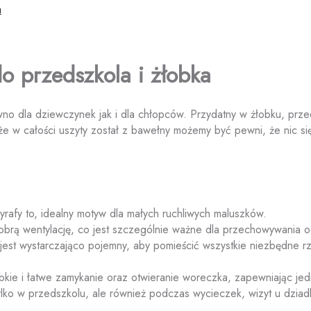
a
 przedszkola i żłobka
no dla dziewczynek jak i dla chłopców. Przydatny w żłobku, prz
, że w całości uszyty został z bawełny możemy być pewni, że nic s
yrafy to, idealny motyw dla małych ruchliwych maluszków.
brą wentylację, co jest szczególnie ważne dla przechowywania od
st wystarczająco pojemny, aby pomieścić wszystkie niezbędne rze
ybkie i łatwe zamykanie oraz otwieranie woreczka, zapewniając j
lko w przedszkolu, ale również podczas wycieczek, wizyt u dzia