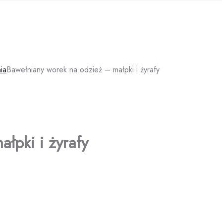
ia
Bawełniany worek na odzież – małpki i żyrafy
łpki i żyrafy