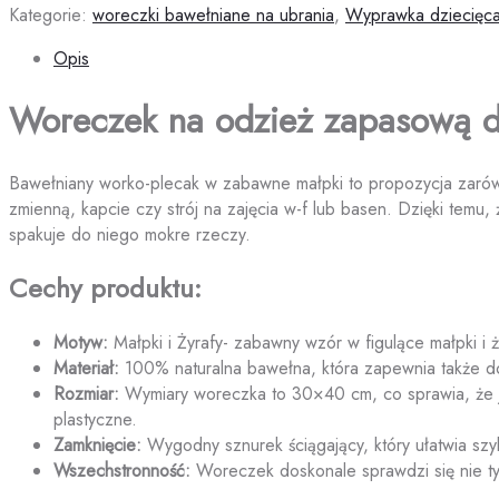
Kategorie:
woreczki bawełniane na ubrania
,
Wyprawka dziecięc
Opis
Woreczek na odzież zapasową do
Bawełniany worko-plecak w zabawne małpki to propozycja zarów
zmienną, kapcie czy strój na zajęcia w-f lub basen. Dzięki temu
spakuje do niego mokre rzeczy.
Cechy produktu:
Motyw:
Małpki i Żyrafy- zabawny wzór w figulące małpki i ż
Materiał:
100% naturalna bawełna, która zapewnia także do
Rozmiar:
Wymiary woreczka to 30×40 cm, co sprawia, że je
plastyczne.
Zamknięcie:
Wygodny sznurek ściągający, który ułatwia sz
Wszechstronność:
Woreczek doskonale sprawdzi się nie ty