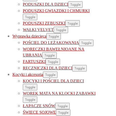
PODUSZKI DLA DZIECI
Toggle
PODUSZKI GWIAZDKI I CHMURKI
Toggle
PODUSZKI ZĘBUSZKI
Toggle
WAŁKI VELVET
Toggle
Wyprawka dziecięca
Toggle
POŚCIEL DO LEŻAKOWANIA
Toggle
WORECZKI BAWEŁNIOANE NA
UBRANIA
Toggle
FARTUSZKI
Toggle
RĘCZNICZKI DLA DZIECI
Toggle
Kocyki i akcesoria
Toggle
KOCYKI I POŚCIEL DLA DZIECI
Toggle
WOREK MATA NA KLOCKI ZABAWKI
Toggle
ŁAPACZE SNÓW
Toggle
ŚWIECE SOJOWE
Toggle