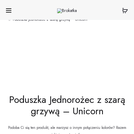
Produ
PODUSZKA
PODUSZKA
Strona główna
Poduszki dekoracyjne
poduszki dla dzieci
GWIAZDK
DEKORACY
naviga
Poduszka Jednorożec z szarą grzywą – Unicorn
JASNY
ZIMOWA
BEŻOWY
SARENKA
Poduszka Jednorożec z szarą
grzywą – Unicorn
Podoba Ci się ten produkt, ale marzysz o innym połączeniu kolorów?
Razem