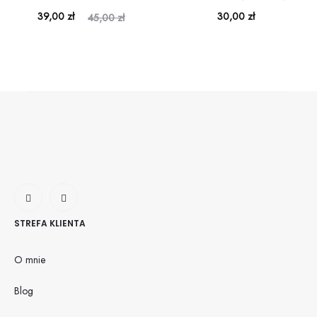
Aktualna
Pierwotna
39,00
zł
30,00
zł
45,00
zł
cena
cena
wynosi:
wynosiła:
39,00 zł.
45,00 zł.
STREFA KLIENTA
O mnie
Blog