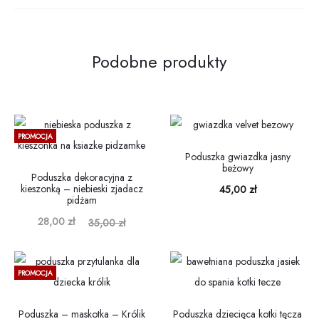
Podobne produkty
PROMOCJA
Poduszka gwiazdka jasny
beżowy
Poduszka dekoracyjna z
kieszonką – niebieski zjadacz
45,00
zł
pidżam
Aktualna
Pierwotna
28,00
zł
35,00
zł
cena
cena
wynosi:
wynosiła:
PROMOCJA
28,00 zł.
35,00 zł.
Poduszka – maskotka – Królik
Poduszka dziecięca kotki tęcza