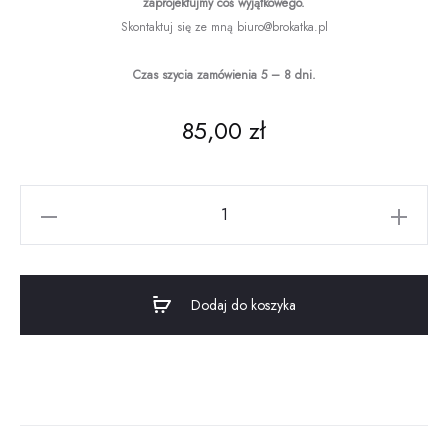
zaprojektujmy coś wyjątkowego.
Skontaktuj się ze mną biuro@brokatka.pl
Czas szycia zamówienia 5 – 8 dni.
85,00
zł
ilość
Poduszka
Jednorożec
z
Dodaj do koszyka
szarą
grzywą
-
Unicorn