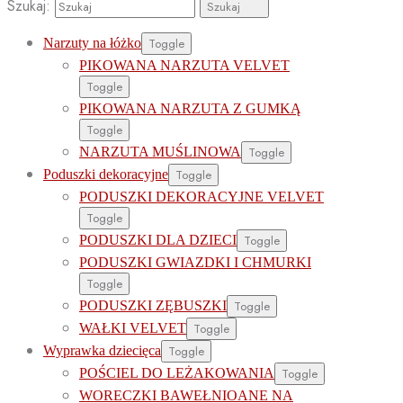
Szukaj:
Szukaj
Narzuty na łóżko
Toggle
PIKOWANA NARZUTA VELVET
Toggle
PIKOWANA NARZUTA Z GUMKĄ
Toggle
NARZUTA MUŚLINOWA
Toggle
Poduszki dekoracyjne
Toggle
PODUSZKI DEKORACYJNE VELVET
Toggle
PODUSZKI DLA DZIECI
Toggle
PODUSZKI GWIAZDKI I CHMURKI
Toggle
PODUSZKI ZĘBUSZKI
Toggle
WAŁKI VELVET
Toggle
Wyprawka dziecięca
Toggle
POŚCIEL DO LEŻAKOWANIA
Toggle
WORECZKI BAWEŁNIOANE NA